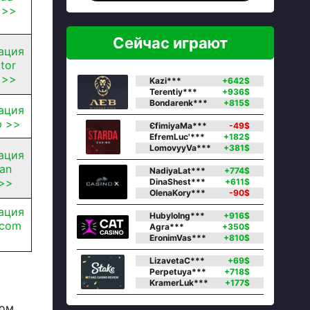
 >>
Сейчас играют
ация
tor
 >>
Kazi***
+642$
Terentiy***
+936$
Bondarenk***
+815$
ация
p >>
ЄfimіyaMa***
-49$
EfremLuc'***
+182$
LomovyyVa***
+381$
ация
kan
NadіyaLat***
+774$
 >>
DіnaShest***
+611$
OlenaKory***
-90$
ация
HubyloІng***
+916$
.com
Agra***
+350$
EronimVas***
+810$
LizavetaC***
+69$
Perpetuya***
+718$
KramerLuk***
+177$
вом