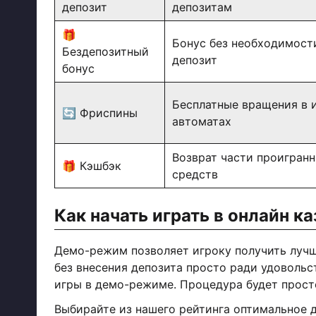
депозит
депозитам
🎁
Бонус без необходимост
Бездепозитный
депозит
бонус
Бесплатные вращения в 
🔄 Фриспины
автоматах
Возврат части проигран
🎁 Кэшбэк
средств
Как начать играть в онлайн к
Демо-режим позволяет игроку получить лучш
без внесения депозита просто ради удовольс
игры в демо-режиме. Процедура будет прост
Выбирайте из нашего рейтинга оптимальное д