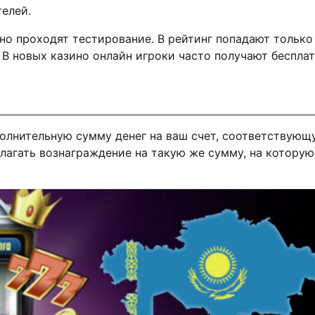
телей.
но проходят тестирование. В рейтинг попадают только
 В новых казино онлайн игроки часто получают беспла
олнительную сумму денег на ваш счет, соответствующ
лагать вознаграждение на такую же сумму, на которую