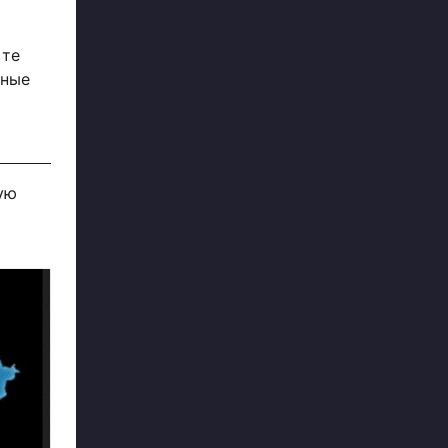
 те
тные
ую