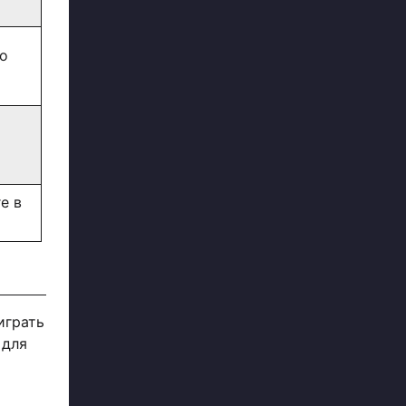
но
е в
играть
 для