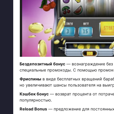
Бездепозитный бонус
— вознаграждение без 
специальные промокоды. С помощью промоко
Фриспины
в виде бесплатных вращений бараб
но увеличивают шансы пользователя на выиг
Кэшбек бонус
— возврат процента от потрач
популярностью.
Reload Bonus
— предложение для постоянных 