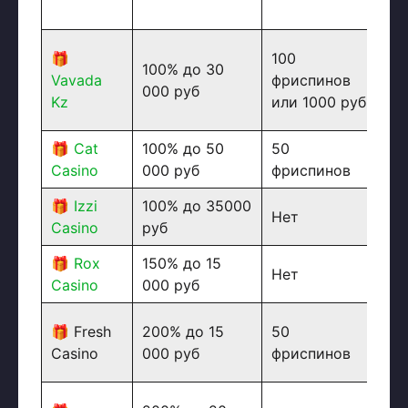
🎁
100
100% до 30
Е
Vavada
фриспинов
000 руб
бо
Kz
или 1000 руб.
🎁
Cat
100% до 50
50
Е
Casino
000 руб
фриспинов
ке
🎁
Izzi
100% до 35000
Е
Нет
Casino
руб
бо
🎁
Rox
150% до 15
Е
Нет
Casino
000 руб
бо
Е
🎁 Fresh
200% до 15
50
бо
Casino
000 руб
фриспинов
00
Е