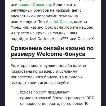
или
казино Селектор
. Если хотите
регулярных бонусов на каждый деп с
адекватными условиями отыгрыша –
рекомендуем Пин Ап,
Jet Casino
, казино
Фреш или казино Сол. Если любите кешбек
и играете на крупные суммы – вам
подойдет Izzi Casino, Azino777 или Casino-X.
Сравнение онлайн казино по
размеру Welcome-бонуса
Если сравнивать лучшие онлайн казино
Казахстана по размеру и условиям
приветственного бонуса, то в лидеры
выходят такие игровые клубы:
Izzicasino.com предлагает
приветственный бонус в размере 100%
от первого депозита, но не более 10