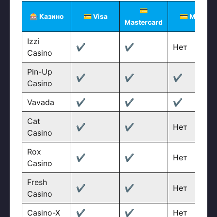
💳
🎰 Казино
💳 Visa
💳 МИР
Mastercard
Izzi
✔️
✔️
Нет
Casino
Pin-Up
✔️
✔️
✔️
Casino
Vavada
✔️
✔️
✔️
Cat
✔️
✔️
Нет
Casino
Rox
✔️
✔️
Нет
Casino
Fresh
✔️
✔️
Нет
Casino
Casino-X
✔️
✔️
Нет